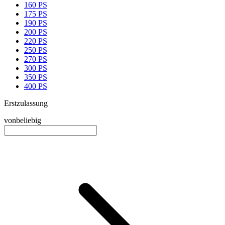
160 PS
175 PS
190 PS
200 PS
220 PS
250 PS
270 PS
300 PS
350 PS
400 PS
Erstzulassung
von
beliebig