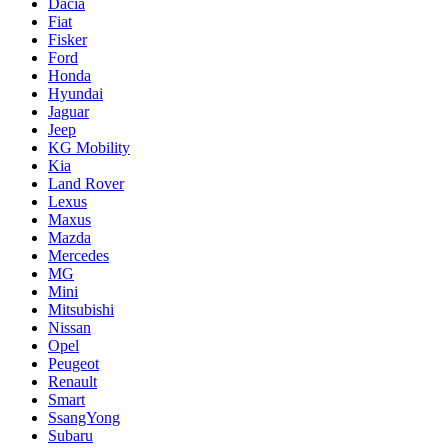
Dacia
Fiat
Fisker
Ford
Honda
Hyundai
Jaguar
Jeep
KG Mobility
Kia
Land Rover
Lexus
Maxus
Mazda
Mercedes
MG
Mini
Mitsubishi
Nissan
Opel
Peugeot
Renault
Smart
SsangYong
Subaru