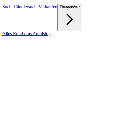
Suche
Händlersuche
Verkaufen
Themenwelt
Alles Rund ums Auto
Blog