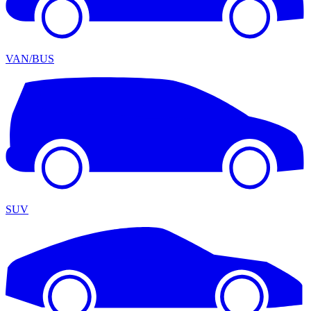
VAN/BUS
SUV