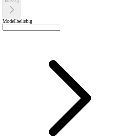
beliebig
Modell
beliebig