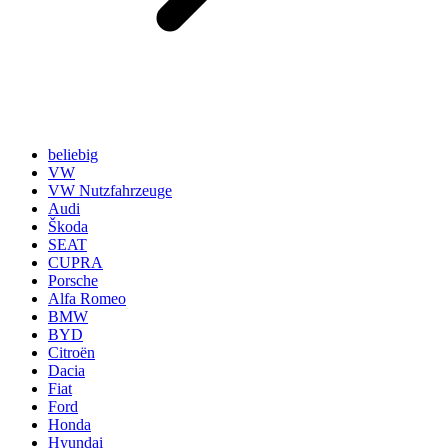
beliebig
VW
VW Nutzfahrzeuge
Audi
Škoda
SEAT
CUPRA
Porsche
Alfa Romeo
BMW
BYD
Citroën
Dacia
Fiat
Ford
Honda
Hyundai