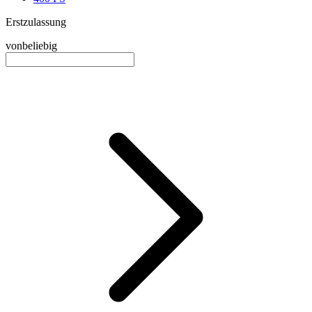
Erstzulassung
von
beliebig