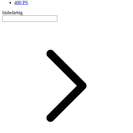
400 PS
bis
beliebig