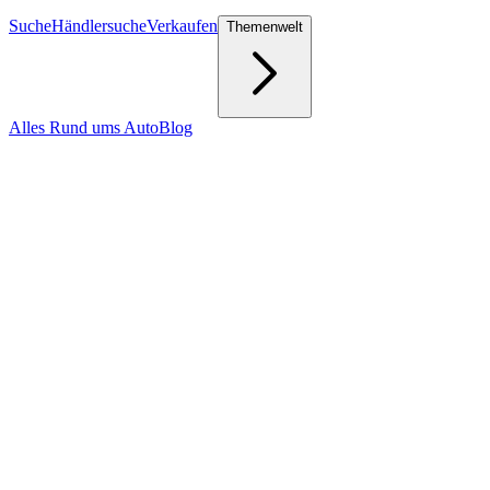
Suche
Händlersuche
Verkaufen
Themenwelt
Alles Rund ums Auto
Blog