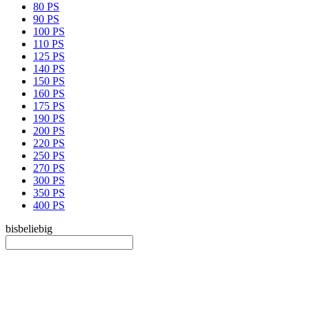
80 PS
90 PS
100 PS
110 PS
125 PS
140 PS
150 PS
160 PS
175 PS
190 PS
200 PS
220 PS
250 PS
270 PS
300 PS
350 PS
400 PS
bis
beliebig