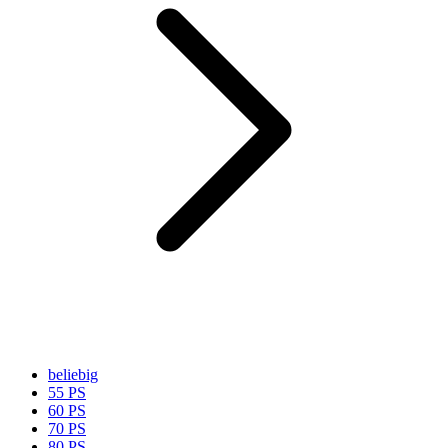
beliebig
55 PS
60 PS
70 PS
80 PS