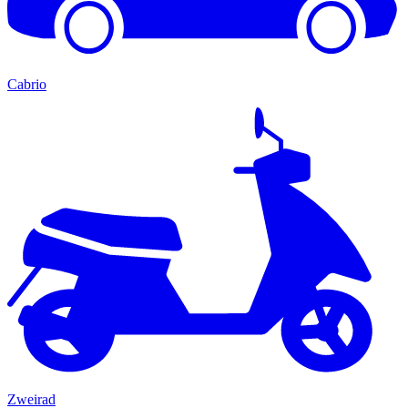
Cabrio
Zweirad