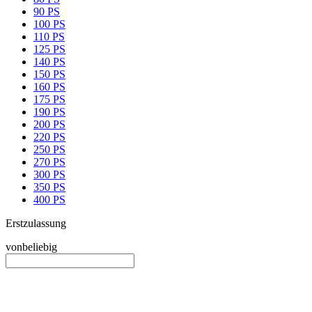
90 PS
100 PS
110 PS
125 PS
140 PS
150 PS
160 PS
175 PS
190 PS
200 PS
220 PS
250 PS
270 PS
300 PS
350 PS
400 PS
Erstzulassung
von
beliebig