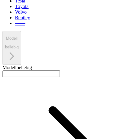
Tesla
Toyota
Volvo
Bentley
───
Modell
beliebig
Modell
beliebig