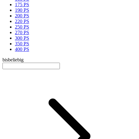
175 PS
190 PS
200 PS
220 PS
250 PS
270 PS
300 PS
350 PS
400 PS
bis
beliebig