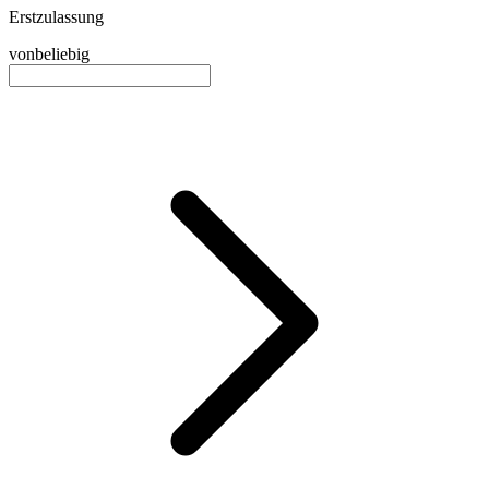
Erstzulassung
von
beliebig