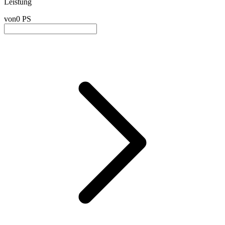
Leistung
von
0 PS