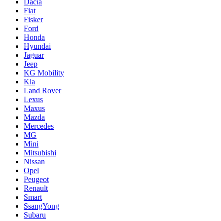
Dacia
Fiat
Fisker
Ford
Honda
Hyundai
Jaguar
Jeep
KG Mobility
Kia
Land Rover
Lexus
Maxus
Mazda
Mercedes
MG
Mini
Mitsubishi
Nissan
Opel
Peugeot
Renault
Smart
SsangYong
Subaru