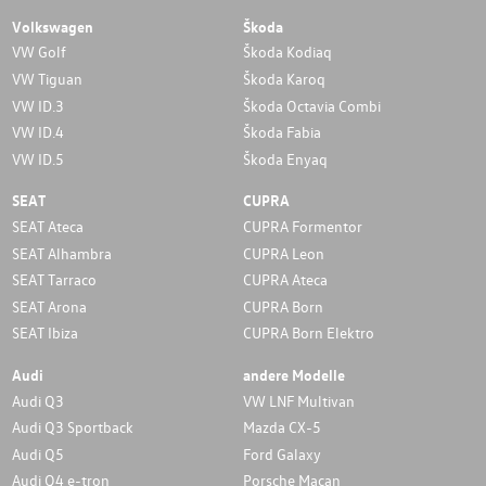
Volkswagen
Škoda
VW Golf
Škoda Kodiaq
VW Tiguan
Škoda Karoq
VW ID.3
Škoda Octavia Combi
VW ID.4
Škoda Fabia
VW ID.5
Škoda Enyaq
SEAT
CUPRA
SEAT Ateca
CUPRA Formentor
SEAT Alhambra
CUPRA Leon
SEAT Tarraco
CUPRA Ateca
SEAT Arona
CUPRA Born
SEAT Ibiza
CUPRA Born Elektro
Audi
andere Modelle
Audi Q3
VW LNF Multivan
Audi Q3 Sportback
Mazda CX-5
Audi Q5
Ford Galaxy
Audi Q4 e-tron
Porsche Macan