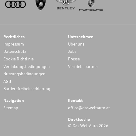
Rechtliches
Unternehmen
Impressum
Über uns
Datenschutz
Jobs
Cookie Richtlinie
Presse
Verlinkungsbedingungen
Vertriebspartner
Nutzungsbedingungen
AGB
Barrierefreiheitserklärung
Navigation
Kontakt
Sitemap
office@dasweltauto.at
Direktsuche
© Das WeltAuto 2026