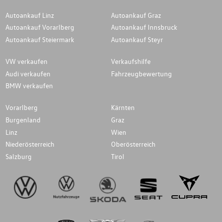
Autoankauf Linz
Autoankauf Graz
Autoankauf Vorarlberg
Autoankauf Innsbruck
Autoankauf Steiermark
Autoankauf Steyr
VW verkaufen
Verkaufshilfe
Audi verkaufen
Fahrzeugbewertung
BMW verkaufen
Vorarlberg
Kärnten
Burgenland
Graz
Linz
Wien
Niederösterreich
Oberösterreich
Salzburg
Tirol