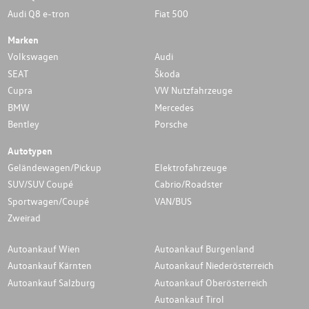
Audi Q8 e-tron
Fiat 500
Marken
Volkswagen
Audi
SEAT
Škoda
Cupra
VW Nutzfahrzeuge
BMW
Mercedes
Bentley
Porsche
Autotypen
Geländewagen/Pickup
Elektrofahrzeuge
SUV/SUV Coupé
Cabrio/Roadster
Sportwagen/Coupé
VAN/BUS
Zweirad
Autoankauf Wien
Autoankauf Burgenland
Autoankauf Kärnten
Autoankauf Niederösterreich
Autoankauf Salzburg
Autoankauf Oberösterreich
Autoankauf Tirol