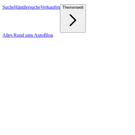
Suche
Händlersuche
Verkaufen
Themenwelt
Alles Rund ums Auto
Blog