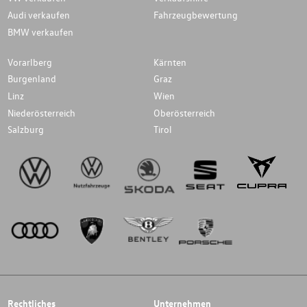
Audi verkaufen
Fahrzeugbewertung
BMW verkaufen
Vorarlberg
Kärnten
Burgenland
Graz
Linz
Wien
Niederösterreich
Oberösterreich
Salzburg
Tirol
Rechtliches
Unternehmen