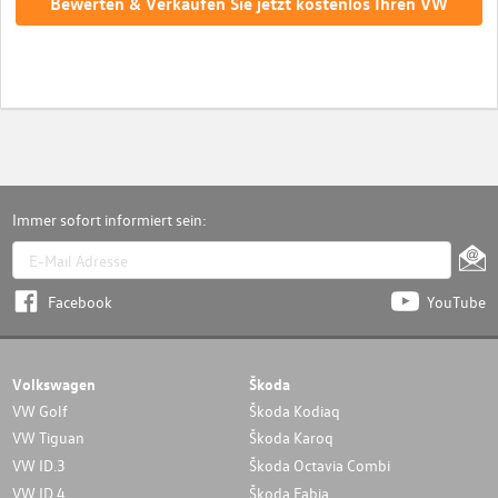
Bewerten & Verkaufen Sie jetzt kostenlos Ihren VW
Immer sofort informiert sein:
Facebook
YouTube
Volkswagen
Škoda
VW Golf
Škoda Kodiaq
VW Tiguan
Škoda Karoq
VW ID.3
Škoda Octavia Combi
VW ID.4
Škoda Fabia