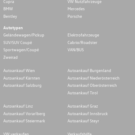
Cupra
VW Nutzfahrzeuge
BMW
Mercedes
Bentley
Porsche
Autotypen
Geländewagen/Pickup
Elektrofahrzeuge
SUV/SUV Coupé
Cabrio/Roadster
Sportwagen/Coupé
VAN/BUS
Zweirad
Autoankauf Wien
Autoankauf Burgenland
Autoankauf Kärnten
Autoankauf Niederösterreich
Autoankauf Salzburg
Autoankauf Oberösterreich
Autoankauf Tirol
Autoankauf Linz
Autoankauf Graz
Autoankauf Vorarlberg
Autoankauf Innsbruck
Autoankauf Steiermark
Autoankauf Steyr
VW verkaufen
Verkaufshilfe