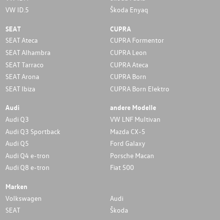
VW ID.5
Škoda Enyaq
SEAT
CUPRA
SEAT Ateca
CUPRA Formentor
SEAT Alhambra
CUPRA Leon
SEAT Tarraco
CUPRA Ateca
SEAT Arona
CUPRA Born
SEAT Ibiza
CUPRA Born Elektro
Audi
andere Modelle
Audi Q3
VW LNF Multivan
Audi Q3 Sportback
Mazda CX-5
Audi Q5
Ford Galaxy
Audi Q4 e-tron
Porsche Macan
Audi Q8 e-tron
Fiat 500
Marken
Volkswagen
Audi
SEAT
Škoda