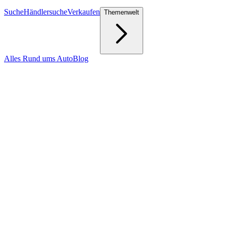
Suche
Händlersuche
Verkaufen
Themenwelt
Alles Rund ums Auto
Blog