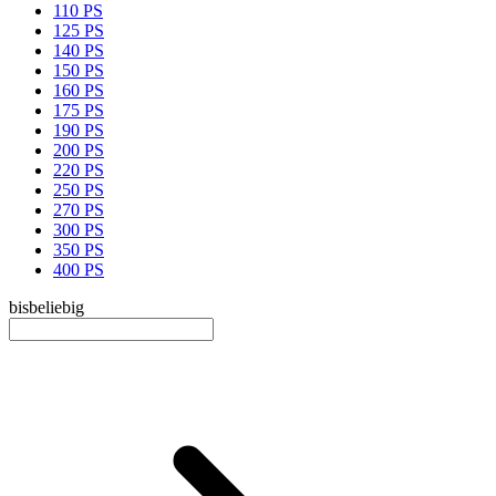
110 PS
125 PS
140 PS
150 PS
160 PS
175 PS
190 PS
200 PS
220 PS
250 PS
270 PS
300 PS
350 PS
400 PS
bis
beliebig