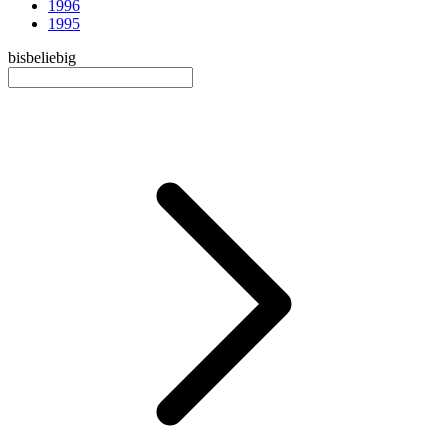
1996
1995
bis
beliebig