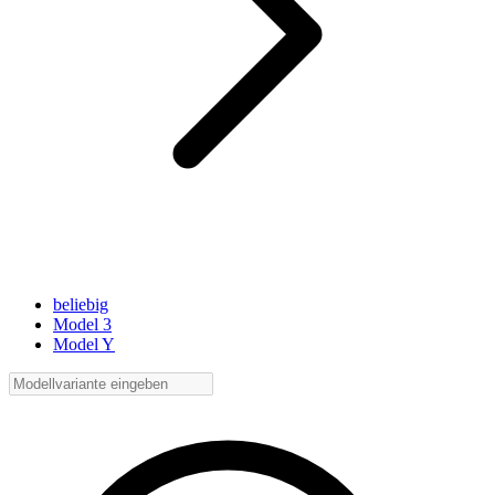
beliebig
Model 3
Model Y