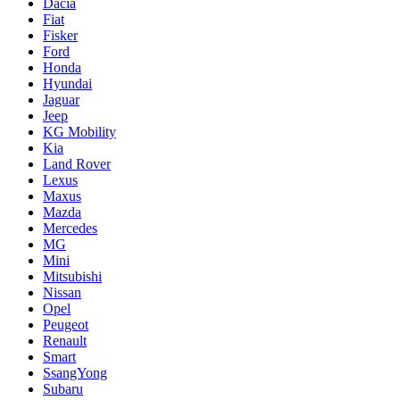
Dacia
Fiat
Fisker
Ford
Honda
Hyundai
Jaguar
Jeep
KG Mobility
Kia
Land Rover
Lexus
Maxus
Mazda
Mercedes
MG
Mini
Mitsubishi
Nissan
Opel
Peugeot
Renault
Smart
SsangYong
Subaru