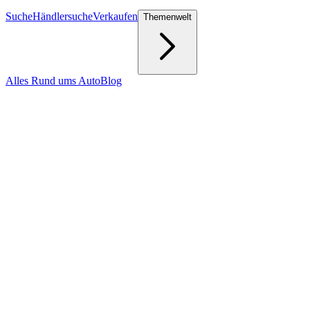
Suche
Händlersuche
Verkaufen
Themenwelt
Alles Rund ums Auto
Blog