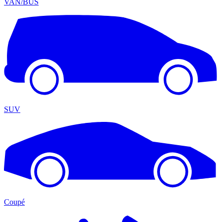
VAN/BUS
SUV
Coupé