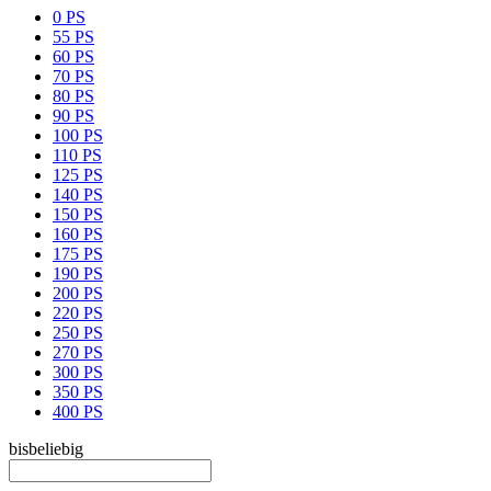
0 PS
55 PS
60 PS
70 PS
80 PS
90 PS
100 PS
110 PS
125 PS
140 PS
150 PS
160 PS
175 PS
190 PS
200 PS
220 PS
250 PS
270 PS
300 PS
350 PS
400 PS
bis
beliebig