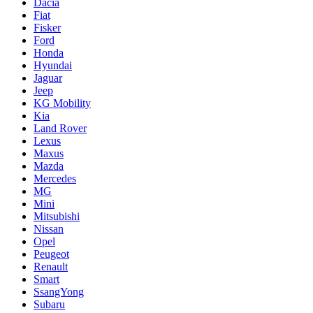
Dacia
Fiat
Fisker
Ford
Honda
Hyundai
Jaguar
Jeep
KG Mobility
Kia
Land Rover
Lexus
Maxus
Mazda
Mercedes
MG
Mini
Mitsubishi
Nissan
Opel
Peugeot
Renault
Smart
SsangYong
Subaru