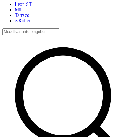
Leon ST
Mii
Tarraco
e-Roller