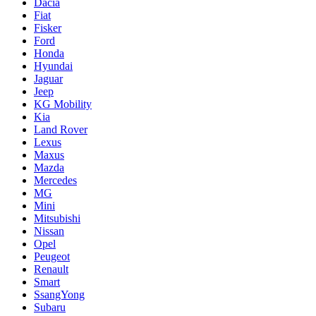
Dacia
Fiat
Fisker
Ford
Honda
Hyundai
Jaguar
Jeep
KG Mobility
Kia
Land Rover
Lexus
Maxus
Mazda
Mercedes
MG
Mini
Mitsubishi
Nissan
Opel
Peugeot
Renault
Smart
SsangYong
Subaru