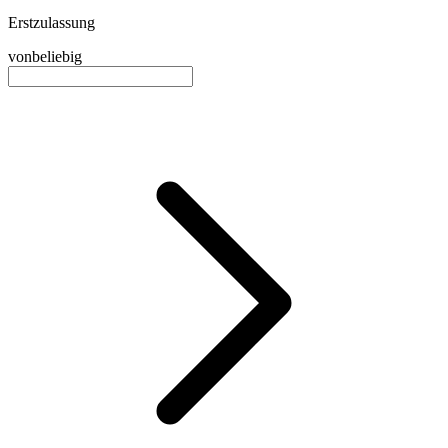
Erstzulassung
von
beliebig