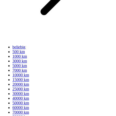
beliebig
500 km
1000 km
3000 km
5000 km
7000 km
10000 km
15000 km
20000 km
25000 km
30000 km
40000 km
50000 km
60000 km
70000 km