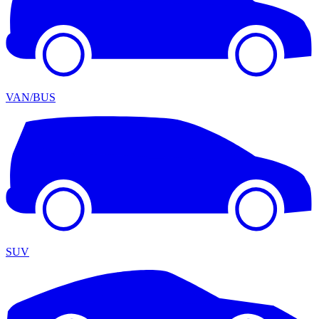
VAN/BUS
SUV