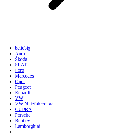
beliebig
Audi
Škoda
SEAT
Ford
Mercedes
Opel
Peugeot
Renault
VW
VW Nutzfahrzeuge
CUPRA
Porsche
Bentley
Lamborghini
───