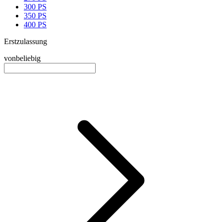
300 PS
350 PS
400 PS
Erstzulassung
von
beliebig