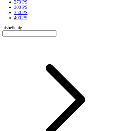
270 PS
300 PS
350 PS
400 PS
bis
beliebig