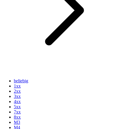
beliebig
1xx
2xx
3xx
4xx
5xx
7xx
8xx
M3
M4