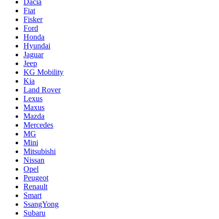
Dacia
Fiat
Fisker
Ford
Honda
Hyundai
Jaguar
Jeep
KG Mobility
Kia
Land Rover
Lexus
Maxus
Mazda
Mercedes
MG
Mini
Mitsubishi
Nissan
Opel
Peugeot
Renault
Smart
SsangYong
Subaru