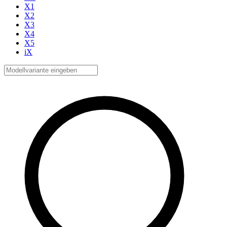
X1
X2
X3
X4
X5
iX