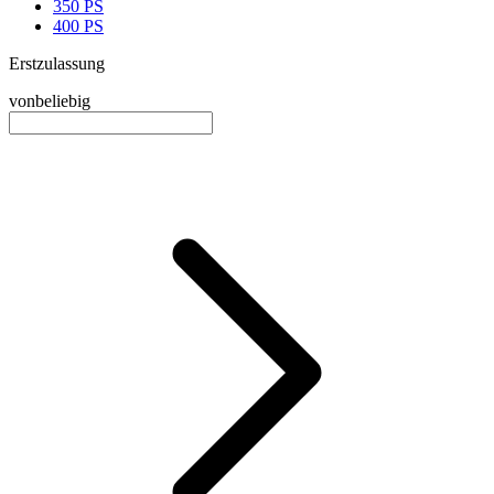
350 PS
400 PS
Erstzulassung
von
beliebig