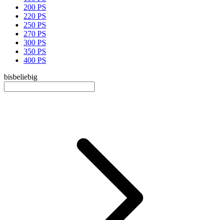
200 PS
220 PS
250 PS
270 PS
300 PS
350 PS
400 PS
bis
beliebig