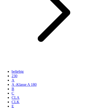
beliebig
230
A
A -Klasse A 180
B
C
CLA
CLK
E