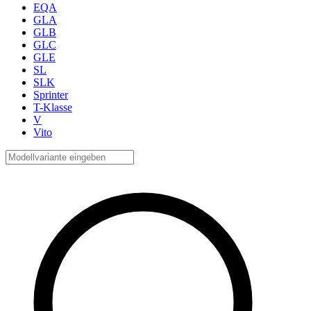
EQA
GLA
GLB
GLC
GLE
SL
SLK
Sprinter
T-Klasse
V
Vito