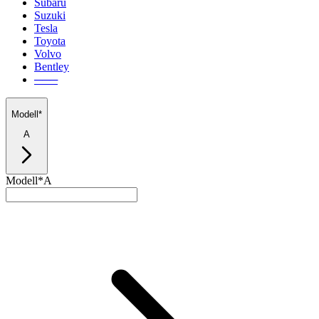
Subaru
Suzuki
Tesla
Toyota
Volvo
Bentley
───
Modell*
A
Modell*
A