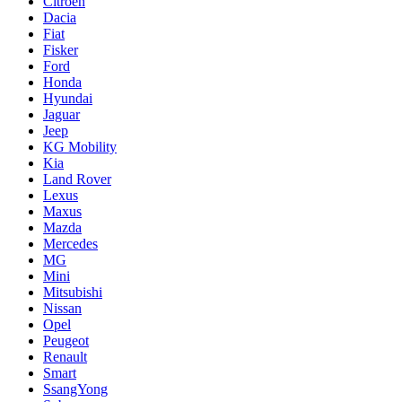
Citroën
Dacia
Fiat
Fisker
Ford
Honda
Hyundai
Jaguar
Jeep
KG Mobility
Kia
Land Rover
Lexus
Maxus
Mazda
Mercedes
MG
Mini
Mitsubishi
Nissan
Opel
Peugeot
Renault
Smart
SsangYong