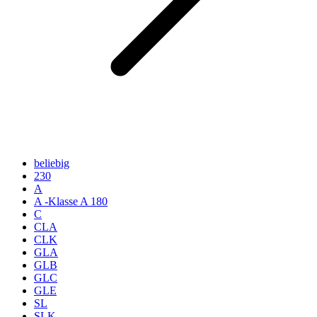
beliebig
230
A
A -Klasse A 180
C
CLA
CLK
GLA
GLB
GLC
GLE
SL
SLK