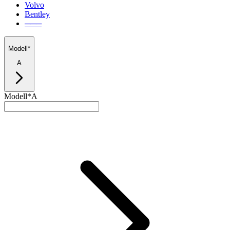
Volvo
Bentley
───
Modell*
A
Modell*
A