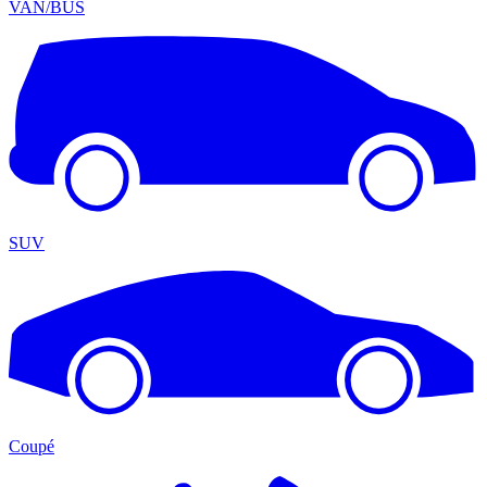
VAN/BUS
SUV
Coupé