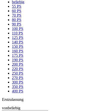
beliebig
55 PS
60 PS
70 PS
80 PS
90 PS
100 PS
110 PS
125 PS
140 PS
150 PS
160 PS
175 PS
190 PS
200 PS
220 PS
250 PS
270 PS
300 PS
350 PS
400 PS
Erstzulassung
von
beliebig