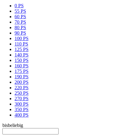
0 PS
55 PS
60 PS
70 PS
80 PS
90 PS
100 PS
110 PS
125 PS
140 PS
150 PS
160 PS
175 PS
190 PS
200 PS
220 PS
250 PS
270 PS
300 PS
350 PS
400 PS
bis
beliebig