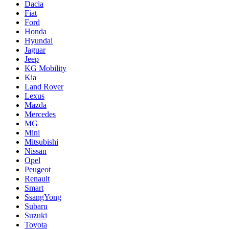
Dacia
Fiat
Ford
Honda
Hyundai
Jaguar
Jeep
KG Mobility
Kia
Land Rover
Lexus
Mazda
Mercedes
MG
Mini
Mitsubishi
Nissan
Opel
Peugeot
Renault
Smart
SsangYong
Subaru
Suzuki
Toyota