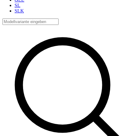
SL
SLK