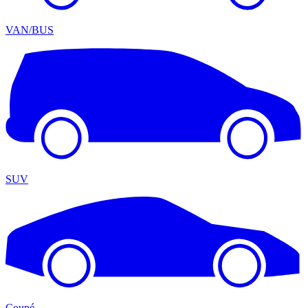
VAN/BUS
SUV
Coupé