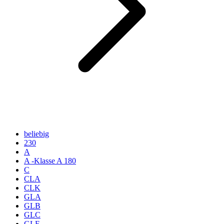
beliebig
230
A
A -Klasse A 180
C
CLA
CLK
GLA
GLB
GLC
GLE