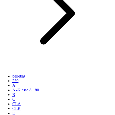
beliebig
230
A
A -Klasse A 180
B
C
CLA
CLK
E