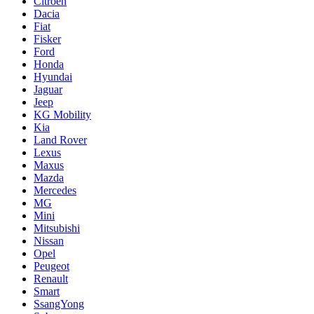
Citroën
Dacia
Fiat
Fisker
Ford
Honda
Hyundai
Jaguar
Jeep
KG Mobility
Kia
Land Rover
Lexus
Maxus
Mazda
Mercedes
MG
Mini
Mitsubishi
Nissan
Opel
Peugeot
Renault
Smart
SsangYong