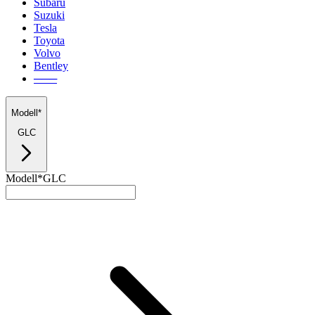
Subaru
Suzuki
Tesla
Toyota
Volvo
Bentley
───
Modell*
GLC
Modell*
GLC