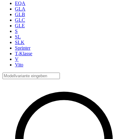
EQA
GLA
GLB
GLC
GLE
S
SL
SLK
Sprinter
T-Klasse
V
Vito