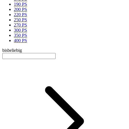
190 PS
200 PS
220 PS
250 PS
270 PS
300 PS
350 PS
400 PS
bis
beliebig