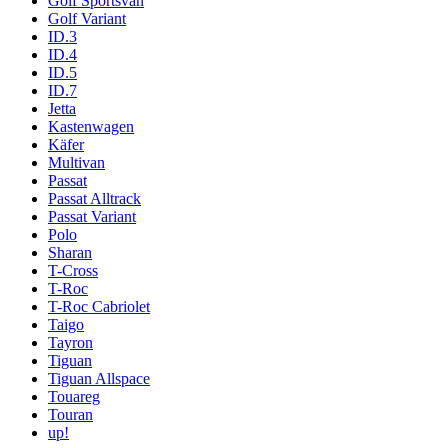
Golf Sportsvan
Golf Variant
ID.3
ID.4
ID.5
ID.7
Jetta
Kastenwagen
Käfer
Multivan
Passat
Passat Alltrack
Passat Variant
Polo
Sharan
T-Cross
T-Roc
T-Roc Cabriolet
Taigo
Tayron
Tiguan
Tiguan Allspace
Touareg
Touran
up!