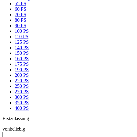
55 PS
60 PS
70 PS
80 PS
90 PS
100 PS
110 PS
125 PS
140 PS
150 PS
160 PS
175 PS
190 PS
200 PS
220 PS
250 PS
270 PS
300 PS
350 PS
400 PS
Erstzulassung
von
beliebig