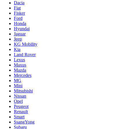
Dacia
Fiat
Fisker
Ford
Honda
Hyundai
Jaguar
Jeep
KG Mobility
Kia
Land Rover
Lexus
Maxus
Mazda
Mercedes
MG
Mini
Mitsubishi
Nissan
Opel
Peugeot
Renault
Smart
SsangYong
Subaru