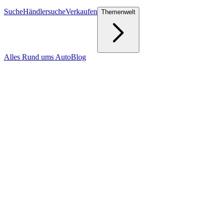
Suche
Händlersuche
Verkaufen
Themenwelt
Alles Rund ums Auto
Blog