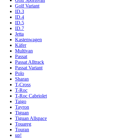
Golf Sportsvan
Golf Variant
ID.3
ID.4
ID.5
ID.7
Jetta
Kastenwagen
Käfer
Multivan
Passat
Passat Alltrack
Passat Variant
Polo
Sharan
T-Cross
T-Roc
T-Roc Cabriolet
Taigo
Tayron
Tiguan
Tiguan Allspace
Touareg
Touran
up!