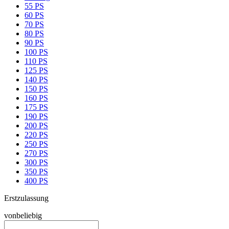
55 PS
60 PS
70 PS
80 PS
90 PS
100 PS
110 PS
125 PS
140 PS
150 PS
160 PS
175 PS
190 PS
200 PS
220 PS
250 PS
270 PS
300 PS
350 PS
400 PS
Erstzulassung
von
beliebig