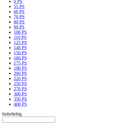
0 PS
55 PS
60 PS
70 PS
80 PS
90 PS
100 PS
110 PS
125 PS
140 PS
150 PS
160 PS
175 PS
190 PS
200 PS
220 PS
250 PS
270 PS
300 PS
350 PS
400 PS
bis
beliebig