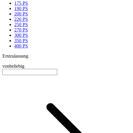
175 PS
190 PS
200 PS
220 PS
250 PS
270 PS
300 PS
350 PS
400 PS
Erstzulassung
von
beliebig