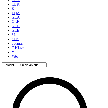
CLK
E
EQA
GLA
GLB
GLC
GLE
SL
SLK
Sprinter
T-Klasse
V
Vito