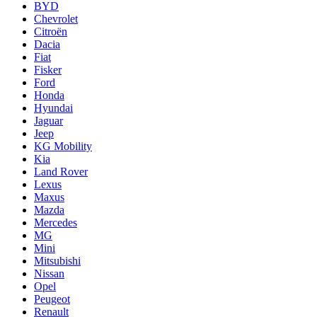
BYD
Chevrolet
Citroën
Dacia
Fiat
Fisker
Ford
Honda
Hyundai
Jaguar
Jeep
KG Mobility
Kia
Land Rover
Lexus
Maxus
Mazda
Mercedes
MG
Mini
Mitsubishi
Nissan
Opel
Peugeot
Renault