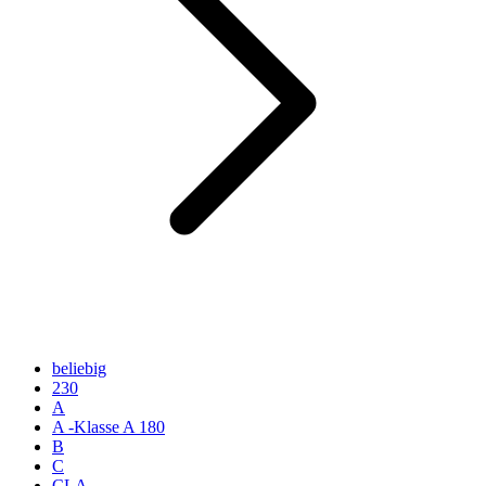
beliebig
230
A
A -Klasse A 180
B
C
CLA