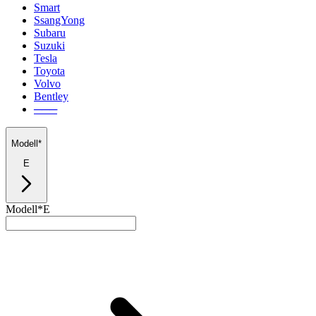
Smart
SsangYong
Subaru
Suzuki
Tesla
Toyota
Volvo
Bentley
───
Modell*
E
Modell*
E