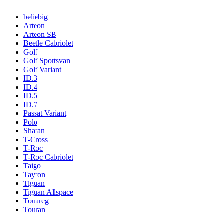
beliebig
Arteon
Arteon SB
Beetle Cabriolet
Golf
Golf Sportsvan
Golf Variant
ID.3
ID.4
ID.5
ID.7
Passat Variant
Polo
Sharan
T-Cross
T-Roc
T-Roc Cabriolet
Taigo
Tayron
Tiguan
Tiguan Allspace
Touareg
Touran