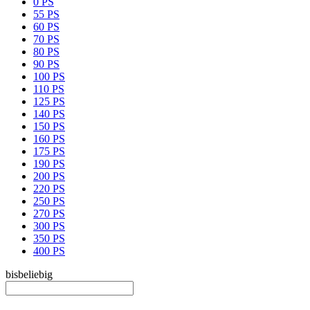
0 PS
55 PS
60 PS
70 PS
80 PS
90 PS
100 PS
110 PS
125 PS
140 PS
150 PS
160 PS
175 PS
190 PS
200 PS
220 PS
250 PS
270 PS
300 PS
350 PS
400 PS
bis
beliebig