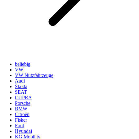
beliebig
VW
VW Nutzfahrzeuge
Audi
Škoda
SEAT
CUPRA
Porsche
BMW
Citroën
Fisker
Ford
Hyundai
KG Mobility