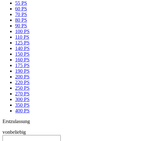
55 PS
60 PS
70 PS
80 PS
90 PS
100 PS
110 PS
125 PS
140 PS
150 PS
160 PS
175 PS
190 PS
200 PS
220 PS
250 PS
270 PS
300 PS
350 PS
400 PS
Erstzulassung
von
beliebig