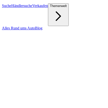
Suche
Händlersuche
Verkaufen
Themenwelt
Alles Rund ums Auto
Blog