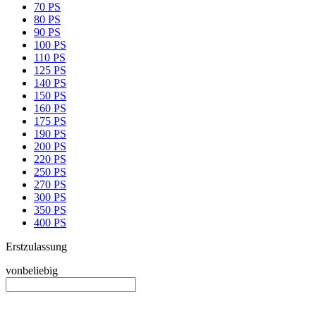
70 PS
80 PS
90 PS
100 PS
110 PS
125 PS
140 PS
150 PS
160 PS
175 PS
190 PS
200 PS
220 PS
250 PS
270 PS
300 PS
350 PS
400 PS
Erstzulassung
von
beliebig