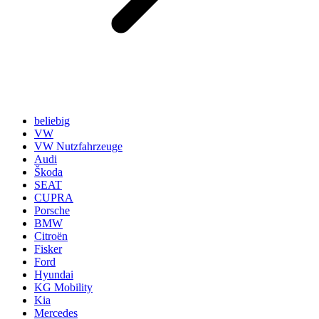
beliebig
VW
VW Nutzfahrzeuge
Audi
Škoda
SEAT
CUPRA
Porsche
BMW
Citroën
Fisker
Ford
Hyundai
KG Mobility
Kia
Mercedes