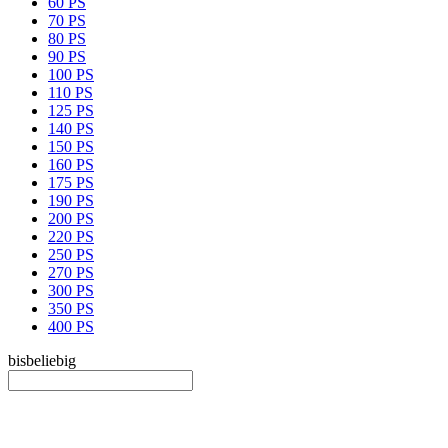
60 PS
70 PS
80 PS
90 PS
100 PS
110 PS
125 PS
140 PS
150 PS
160 PS
175 PS
190 PS
200 PS
220 PS
250 PS
270 PS
300 PS
350 PS
400 PS
bis
beliebig