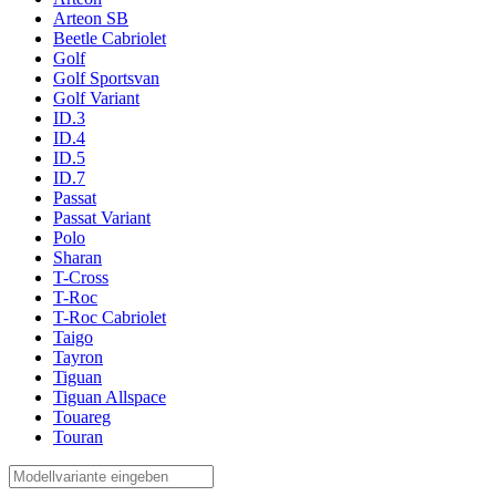
Arteon SB
Beetle Cabriolet
Golf
Golf Sportsvan
Golf Variant
ID.3
ID.4
ID.5
ID.7
Passat
Passat Variant
Polo
Sharan
T-Cross
T-Roc
T-Roc Cabriolet
Taigo
Tayron
Tiguan
Tiguan Allspace
Touareg
Touran