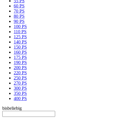
55 PS
60 PS
70 PS
80 PS
90 PS
100 PS
110 PS
125 PS
140 PS
150 PS
160 PS
175 PS
190 PS
200 PS
220 PS
250 PS
270 PS
300 PS
350 PS
400 PS
bis
beliebig