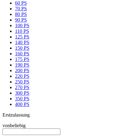
60 PS
70 PS
80 PS
90 PS
100 PS
110 PS
125 PS
140 PS
150 PS
160 PS
175 PS
190 PS
200 PS
220 PS
250 PS
270 PS
300 PS
350 PS
400 PS
Erstzulassung
von
beliebig