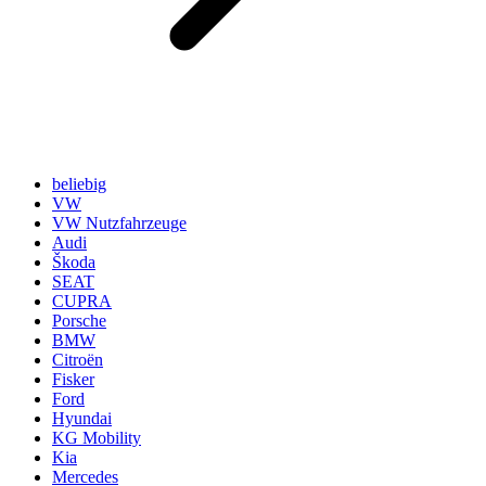
beliebig
VW
VW Nutzfahrzeuge
Audi
Škoda
SEAT
CUPRA
Porsche
BMW
Citroën
Fisker
Ford
Hyundai
KG Mobility
Kia
Mercedes