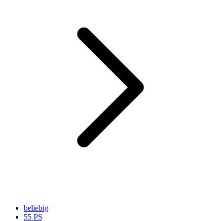
beliebig
55 PS