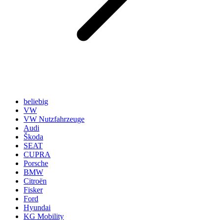
beliebig
VW
VW Nutzfahrzeuge
Audi
Škoda
SEAT
CUPRA
Porsche
BMW
Citroën
Fisker
Ford
Hyundai
KG Mobility