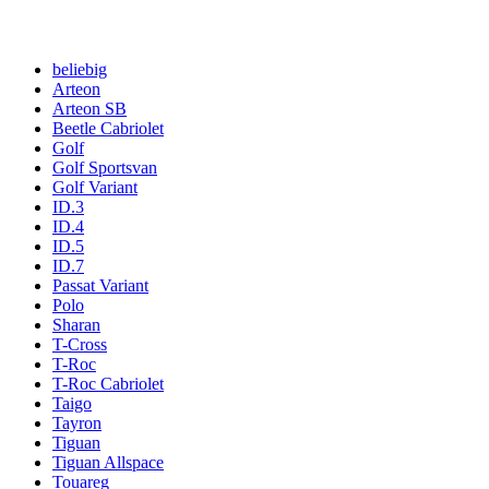
beliebig
Arteon
Arteon SB
Beetle Cabriolet
Golf
Golf Sportsvan
Golf Variant
ID.3
ID.4
ID.5
ID.7
Passat Variant
Polo
Sharan
T-Cross
T-Roc
T-Roc Cabriolet
Taigo
Tayron
Tiguan
Tiguan Allspace
Touareg