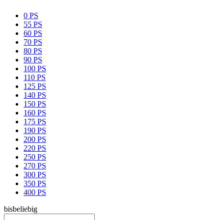
0 PS
55 PS
60 PS
70 PS
80 PS
90 PS
100 PS
110 PS
125 PS
140 PS
150 PS
160 PS
175 PS
190 PS
200 PS
220 PS
250 PS
270 PS
300 PS
350 PS
400 PS
bis
beliebig