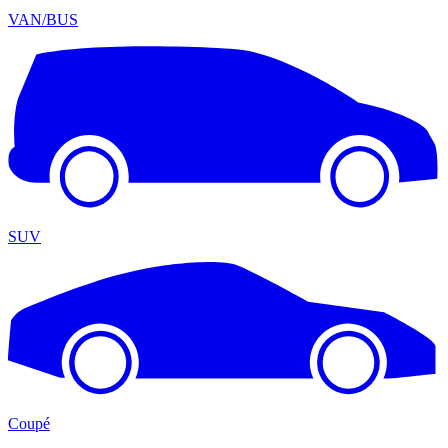
VAN/BUS
SUV
Coupé