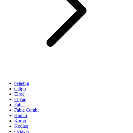
beliebig
Citigo
Elroq
Enyaq
Fabia
Fabia Combi
Kamiq
Karoq
Kodiaq
Octavia