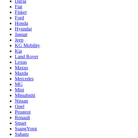
Dacia
Fiat
Fisker
Ford
Honda
Hyundai
Jaguar
Jeep
KG Mobility
Kia
Land Rover
Lexus
Maxus
Mazda
Mercedes
MG
Mini
Mitsubishi
Nissan
Opel
Peugeot
Renault
Smart
SsangYong
Subaru