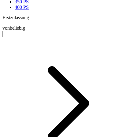
350 PS
400 PS
Erstzulassung
von
beliebig