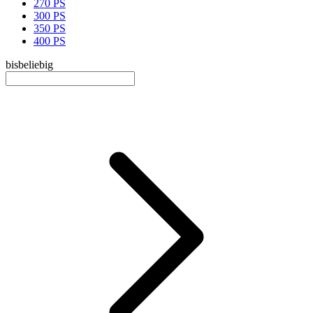
270 PS
300 PS
350 PS
400 PS
bis
beliebig