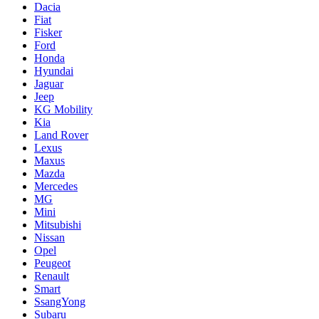
Dacia
Fiat
Fisker
Ford
Honda
Hyundai
Jaguar
Jeep
KG Mobility
Kia
Land Rover
Lexus
Maxus
Mazda
Mercedes
MG
Mini
Mitsubishi
Nissan
Opel
Peugeot
Renault
Smart
SsangYong
Subaru