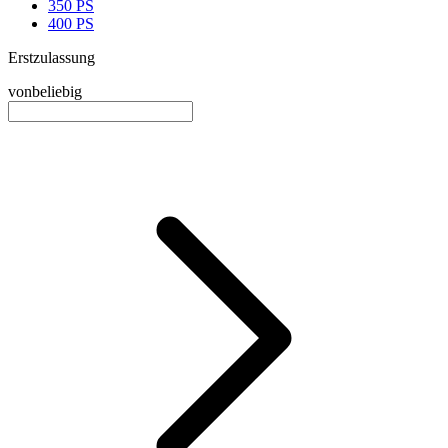
350 PS
400 PS
Erstzulassung
von
beliebig