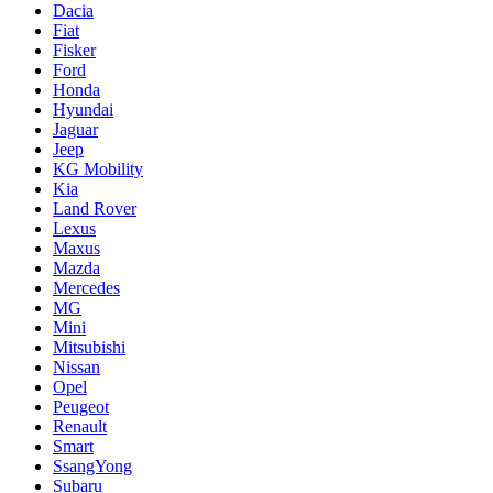
Dacia
Fiat
Fisker
Ford
Honda
Hyundai
Jaguar
Jeep
KG Mobility
Kia
Land Rover
Lexus
Maxus
Mazda
Mercedes
MG
Mini
Mitsubishi
Nissan
Opel
Peugeot
Renault
Smart
SsangYong
Subaru