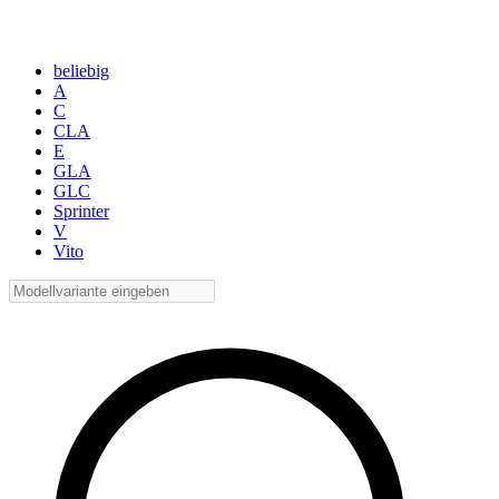
beliebig
A
C
CLA
E
GLA
GLC
Sprinter
V
Vito