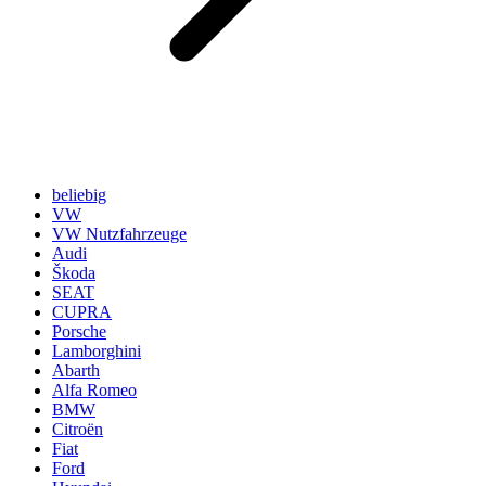
beliebig
VW
VW Nutzfahrzeuge
Audi
Škoda
SEAT
CUPRA
Porsche
Lamborghini
Abarth
Alfa Romeo
BMW
Citroën
Fiat
Ford