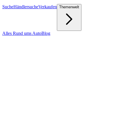
Suche
Händlersuche
Verkaufen
Themenwelt
Alles Rund ums Auto
Blog