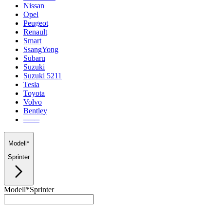
Nissan
Opel
Peugeot
Renault
Smart
SsangYong
Subaru
Suzuki
Suzuki 5211
Tesla
Toyota
Volvo
Bentley
───
Modell*
Sprinter
Modell*
Sprinter