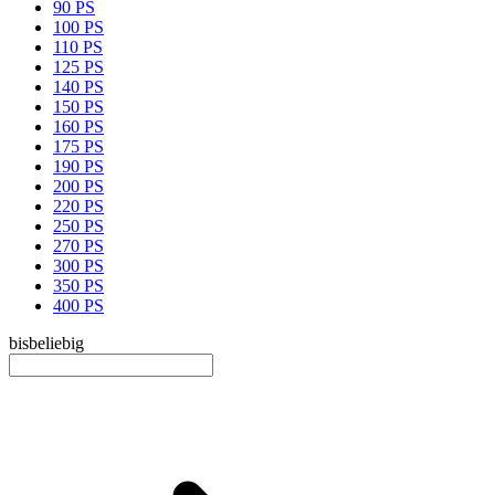
90 PS
100 PS
110 PS
125 PS
140 PS
150 PS
160 PS
175 PS
190 PS
200 PS
220 PS
250 PS
270 PS
300 PS
350 PS
400 PS
bis
beliebig