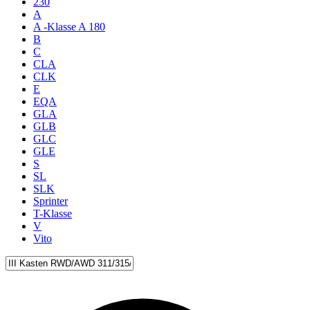
230
A
A -Klasse A 180
B
C
CLA
CLK
E
EQA
GLA
GLB
GLC
GLE
S
SL
SLK
Sprinter
T-Klasse
V
Vito