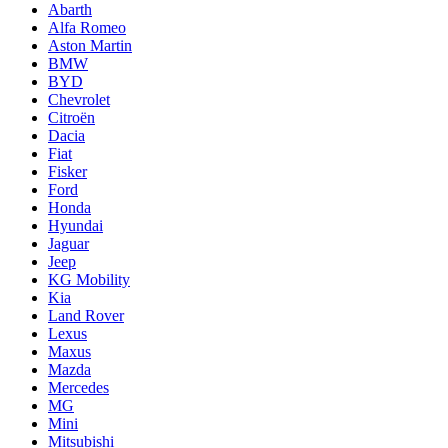
Abarth
Alfa Romeo
Aston Martin
BMW
BYD
Chevrolet
Citroën
Dacia
Fiat
Fisker
Ford
Honda
Hyundai
Jaguar
Jeep
KG Mobility
Kia
Land Rover
Lexus
Maxus
Mazda
Mercedes
MG
Mini
Mitsubishi