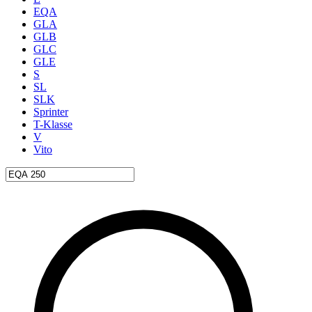
EQA
GLA
GLB
GLC
GLE
S
SL
SLK
Sprinter
T-Klasse
V
Vito