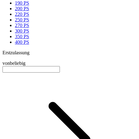
190 PS
200 PS
220 PS
250 PS
270 PS
300 PS
350 PS
400 PS
Erstzulassung
von
beliebig