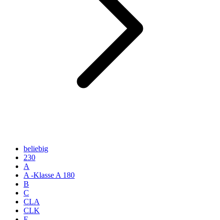
beliebig
230
A
A -Klasse A 180
B
C
CLA
CLK
E