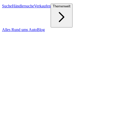
Suche
Händlersuche
Verkaufen
Themenwelt
Alles Rund ums Auto
Blog