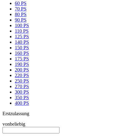
60 PS
70 PS
80 PS
90 PS
100 PS
110 PS
125 PS
140 PS
150 PS
160 PS
175 PS
190 PS
200 PS
220 PS
250 PS
270 PS
300 PS
350 PS
400 PS
Erstzulassung
von
beliebig