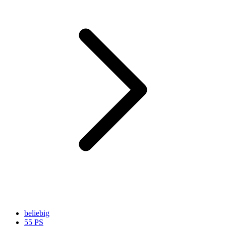
beliebig
55 PS