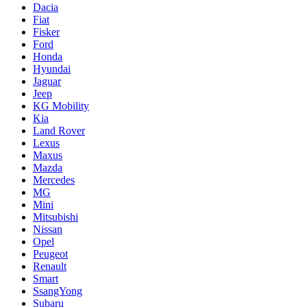
Dacia
Fiat
Fisker
Ford
Honda
Hyundai
Jaguar
Jeep
KG Mobility
Kia
Land Rover
Lexus
Maxus
Mazda
Mercedes
MG
Mini
Mitsubishi
Nissan
Opel
Peugeot
Renault
Smart
SsangYong
Subaru