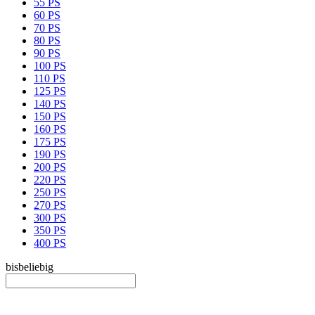
55 PS
60 PS
70 PS
80 PS
90 PS
100 PS
110 PS
125 PS
140 PS
150 PS
160 PS
175 PS
190 PS
200 PS
220 PS
250 PS
270 PS
300 PS
350 PS
400 PS
bis
beliebig