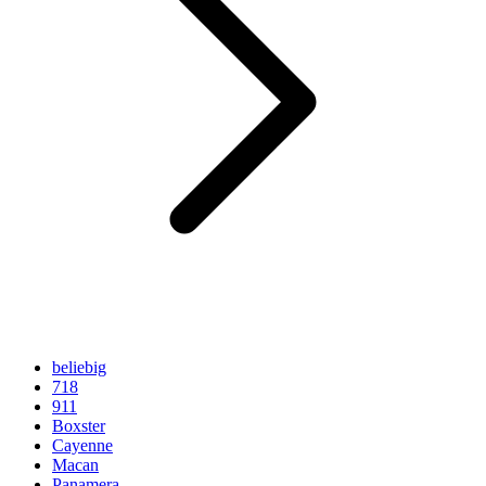
beliebig
718
911
Boxster
Cayenne
Macan
Panamera