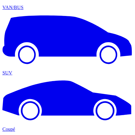
VAN/BUS
SUV
Coupé