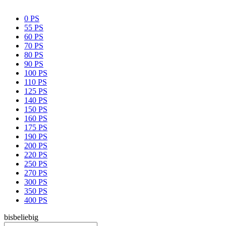
0 PS
55 PS
60 PS
70 PS
80 PS
90 PS
100 PS
110 PS
125 PS
140 PS
150 PS
160 PS
175 PS
190 PS
200 PS
220 PS
250 PS
270 PS
300 PS
350 PS
400 PS
bis
beliebig