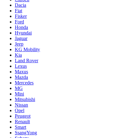
Dacia
Fiat
Fisker
Ford
Honda
Hyundai
Jaguar
Jeep
KG Mobility
Kia
Land Rover
Lexus
Maxus
Mazda
Mercedes
MG
Mini
Mitsubishi
Nissan
Opel
Peugeot
Renault
Smart
SsangYong