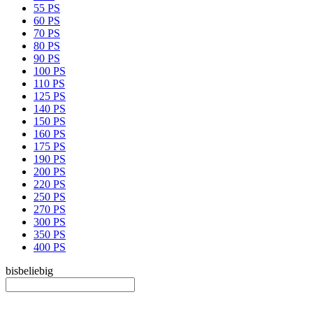
55 PS
60 PS
70 PS
80 PS
90 PS
100 PS
110 PS
125 PS
140 PS
150 PS
160 PS
175 PS
190 PS
200 PS
220 PS
250 PS
270 PS
300 PS
350 PS
400 PS
bis
beliebig