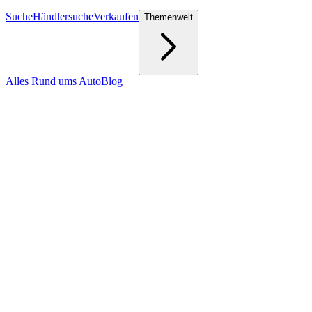
Suche
Händlersuche
Verkaufen
Themenwelt
Alles Rund ums Auto
Blog