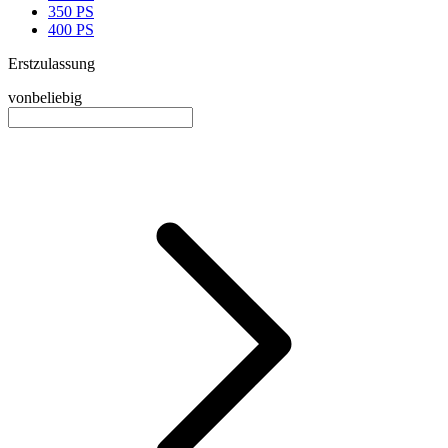
350 PS
400 PS
Erstzulassung
von
beliebig