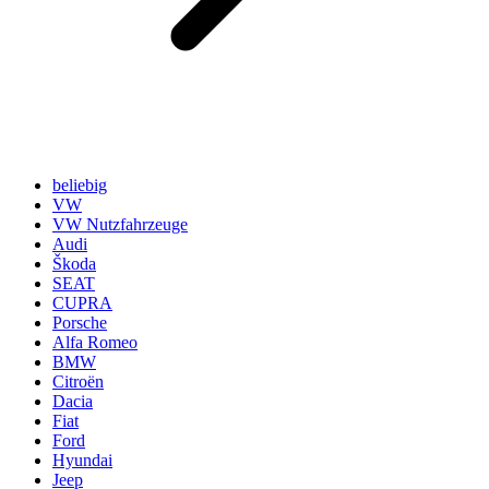
beliebig
VW
VW Nutzfahrzeuge
Audi
Škoda
SEAT
CUPRA
Porsche
Alfa Romeo
BMW
Citroën
Dacia
Fiat
Ford
Hyundai
Jeep