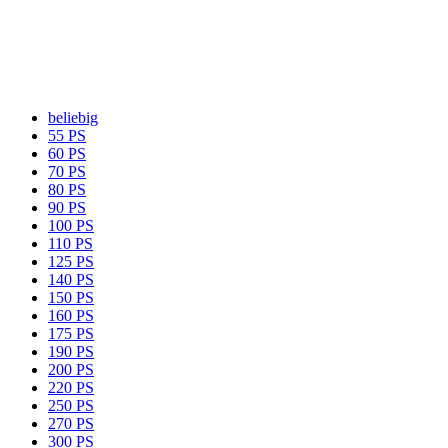
beliebig
55 PS
60 PS
70 PS
80 PS
90 PS
100 PS
110 PS
125 PS
140 PS
150 PS
160 PS
175 PS
190 PS
200 PS
220 PS
250 PS
270 PS
300 PS