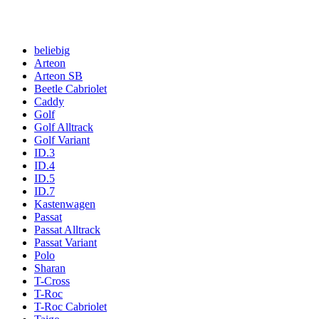
beliebig
Arteon
Arteon SB
Beetle Cabriolet
Caddy
Golf
Golf Alltrack
Golf Variant
ID.3
ID.4
ID.5
ID.7
Kastenwagen
Passat
Passat Alltrack
Passat Variant
Polo
Sharan
T-Cross
T-Roc
T-Roc Cabriolet