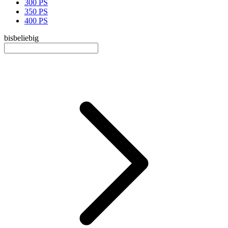
300 PS
350 PS
400 PS
bis
beliebig