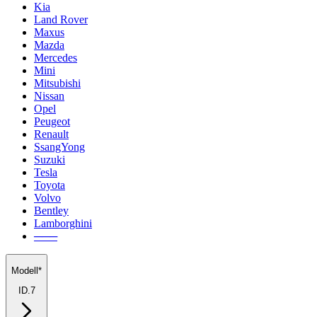
Kia
Land Rover
Maxus
Mazda
Mercedes
Mini
Mitsubishi
Nissan
Opel
Peugeot
Renault
SsangYong
Suzuki
Tesla
Toyota
Volvo
Bentley
Lamborghini
───
Modell*
ID.7