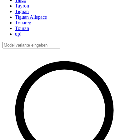
Taigo
Tayron
Tiguan
Tiguan Allspace
Touareg
Touran
up!