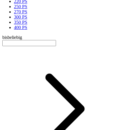
220 PS
250 PS
270 PS
300 PS
350 PS
400 PS
bis
beliebig