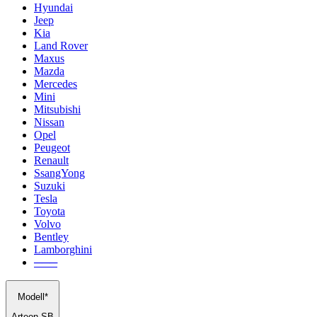
Hyundai
Jeep
Kia
Land Rover
Maxus
Mazda
Mercedes
Mini
Mitsubishi
Nissan
Opel
Peugeot
Renault
SsangYong
Suzuki
Tesla
Toyota
Volvo
Bentley
Lamborghini
───
Modell*
Arteon SB