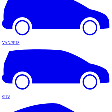
VAN/BUS
SUV