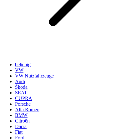
beliebig
VW
VW Nutzfahrzeuge
Audi
Škoda
SEAT
CUPRA
Porsche
Alfa Romeo
BMW
Citroën
Dacia
Fiat
Ford