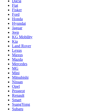
Dacia
Fiat
Fisker
Ford
Honda
Hyundai
Jaguar
Jeep
KG Mobility
Kia
Land Rover
Lexus
Maxus
Mazda
Mercedes
MG
Mini
Mitsubishi
Nissan
Opel
Peugeot
Renault
Smart
SsangYong
Subaru