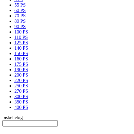
55 PS
60 PS
70 PS
80 PS
90 PS
100 PS
110 PS
125 PS
140 PS
150 PS
160 PS
175 PS
190 PS
200 PS
220 PS
250 PS
270 PS
300 PS
350 PS
400 PS
bis
beliebig