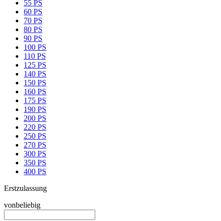
55 PS
60 PS
70 PS
80 PS
90 PS
100 PS
110 PS
125 PS
140 PS
150 PS
160 PS
175 PS
190 PS
200 PS
220 PS
250 PS
270 PS
300 PS
350 PS
400 PS
Erstzulassung
von
beliebig