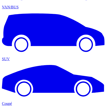
VAN/BUS
SUV
Coupé