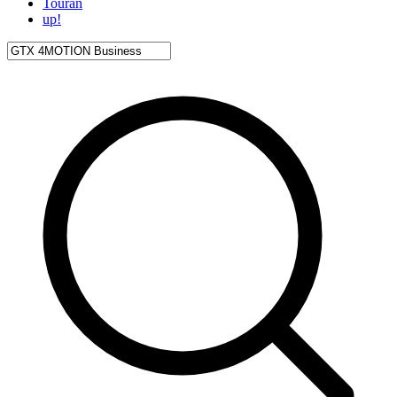
Touran
up!