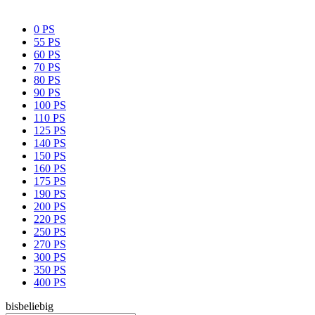
0 PS
55 PS
60 PS
70 PS
80 PS
90 PS
100 PS
110 PS
125 PS
140 PS
150 PS
160 PS
175 PS
190 PS
200 PS
220 PS
250 PS
270 PS
300 PS
350 PS
400 PS
bis
beliebig