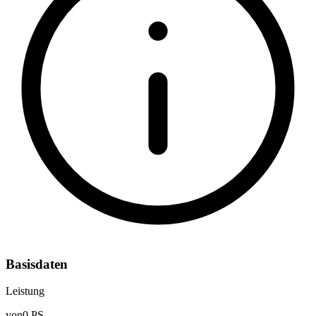
Basisdaten
Leistung
von
0 PS