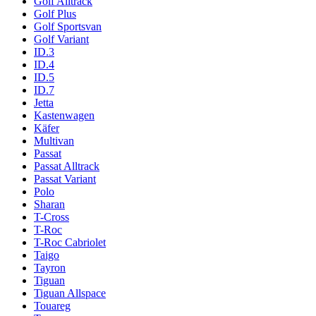
Golf Alltrack
Golf Plus
Golf Sportsvan
Golf Variant
ID.3
ID.4
ID.5
ID.7
Jetta
Kastenwagen
Käfer
Multivan
Passat
Passat Alltrack
Passat Variant
Polo
Sharan
T-Cross
T-Roc
T-Roc Cabriolet
Taigo
Tayron
Tiguan
Tiguan Allspace
Touareg