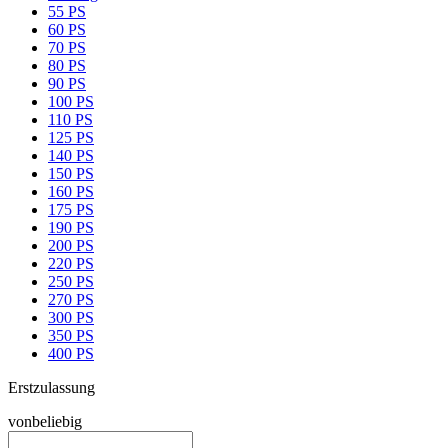
55 PS
60 PS
70 PS
80 PS
90 PS
100 PS
110 PS
125 PS
140 PS
150 PS
160 PS
175 PS
190 PS
200 PS
220 PS
250 PS
270 PS
300 PS
350 PS
400 PS
Erstzulassung
von
beliebig