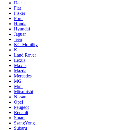
Dacia
Fiat
Fisker
Ford
Honda
Hyundai
Jaguar
Jeep
KG Mobility
Kia
Land Rover
Lexus
Maxus
Mazda
Mercedes
MG
Mini
Mitsubishi
Nissan
Opel
Peugeot
Renault
Smart
SsangYong
Subaru