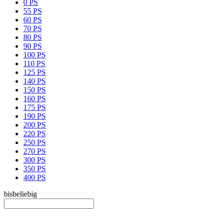
0 PS
55 PS
60 PS
70 PS
80 PS
90 PS
100 PS
110 PS
125 PS
140 PS
150 PS
160 PS
175 PS
190 PS
200 PS
220 PS
250 PS
270 PS
300 PS
350 PS
400 PS
bis
beliebig