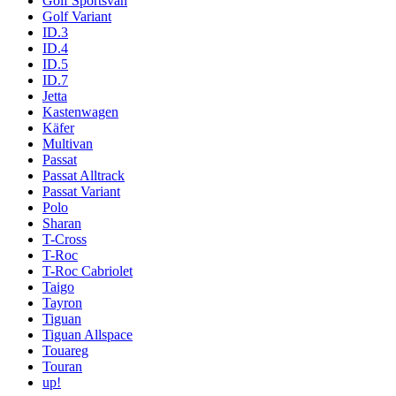
Golf Sportsvan
Golf Variant
ID.3
ID.4
ID.5
ID.7
Jetta
Kastenwagen
Käfer
Multivan
Passat
Passat Alltrack
Passat Variant
Polo
Sharan
T-Cross
T-Roc
T-Roc Cabriolet
Taigo
Tayron
Tiguan
Tiguan Allspace
Touareg
Touran
up!