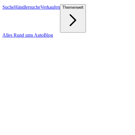
Suche
Händlersuche
Verkaufen
Themenwelt
Alles Rund ums Auto
Blog