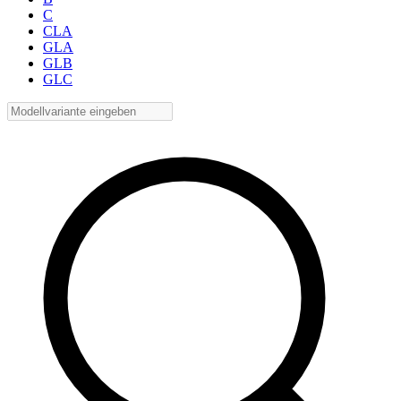
C
CLA
GLA
GLB
GLC