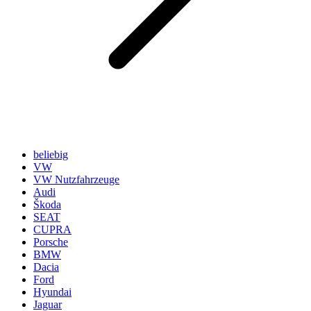
beliebig
VW
VW Nutzfahrzeuge
Audi
Škoda
SEAT
CUPRA
Porsche
BMW
Dacia
Ford
Hyundai
Jaguar