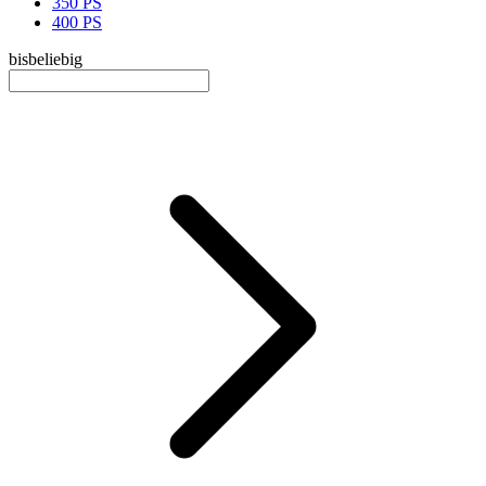
350 PS
400 PS
bis
beliebig