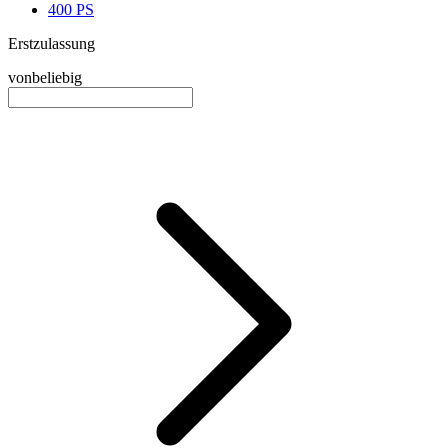
400 PS
Erstzulassung
von
beliebig